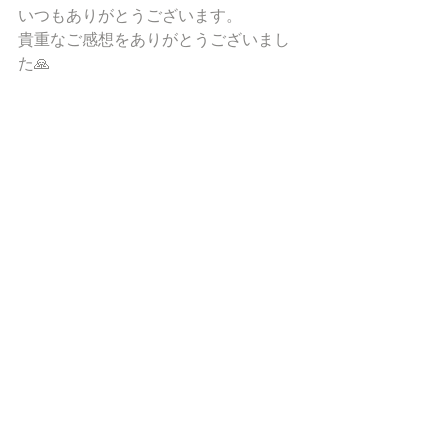
いつもありがとうございます。
貴重なご感想をありがとうございまし
た🙏
#アクセスボディプロセス
#アクセスコンシャスネス
#エネルギー活性化
#安らぎと歓びと豊かさと共に
#周波数
#nanohanasalon
#山梨
#甲府
#埼玉
#女性専用
nanohana salon
nanohana
メソッドスクール
https://lit.link/nanohanasalon