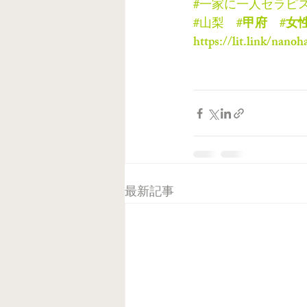
#一家に一人セラピ
#山梨
#甲府
#女
https://lit.link/nanoh
最新記事