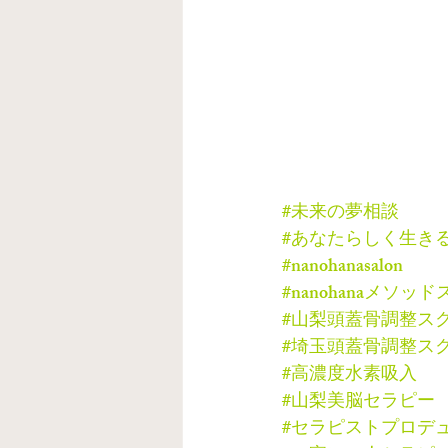
#未来の夢相談
#あなたらしく生き
#nanohanasalon
#nanohanaメソッ
#山梨頭蓋骨調整ス
#埼玉頭蓋骨調整ス
#高濃度水素吸入
#山梨美脳セラピー
#セラピストプロデ