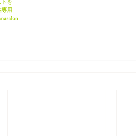
ストを
性専用
anasalon