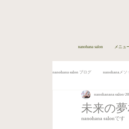
nanohana salon
メニュ
nanohana salon ブログ
nanohana
nanohanana salon
2
未来の夢
nanohana salonです