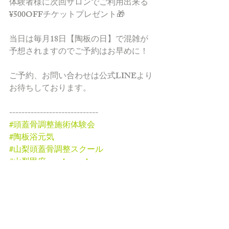
体験者様に次回サロンでご利用出来る
¥500OFFチケットプレゼント🎁
当日は毎月18日【陶板の日】で混雑が
予想されますのでご予約はお早めに！
ご予約、お問い合わせは公式LINEより
お待ちしております。
‐‐‐‐‐‐‐‐‐‐‐‐‐‐‐‐‐‐‐‐‐‐‐‐‐‐‐‐‐
#頭蓋骨調整施術体験会
#陶板浴元気
#山梨頭蓋骨調整スクール
#山梨甲府nanohanasalon