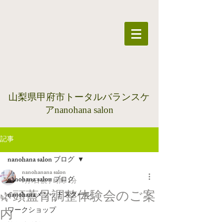
​山梨県甲府市トータルバランスケ
アnanohana salon
記事
nanohana salon ブログ
nanohanana salon
nanohana salon ブログ
7月9日
読了時間: 1分
🌿頭蓋骨調整体験会のご案
nanohanaメソッドスクール
ワークショップ
内