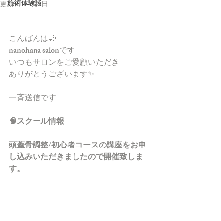
施術体験談
更新日：
4月9日
こんばんは🌙
nanohana salonです
いつもサロンをご愛顧いただき
ありがとうございます✨
一斉送信です
🧠スクール情報
頭蓋骨調整/初心者コースの講座をお申
し込みいただきましたので開催致しま
す。