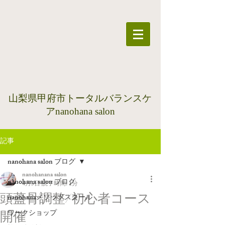
​山梨県甲府市トータルバランスケ
アnanohana salon
記事
nanohana salon ブログ
nanohanana salon
nanohana salon ブログ
4月5日
読了時間: 1分
頭蓋骨調整/初心者コース
nanohanaメソッドスクール
ワークショップ
開催