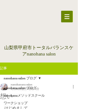
​山梨県甲府市トータルバランスケ
アnanohana salon
記事
nanohana salon ブログ
nanohanana salon
nanohana salon ブログ
5月20日
読了時間: 4分
想い
nanohanaメソッドスクール
ワークショップ
はじめまして