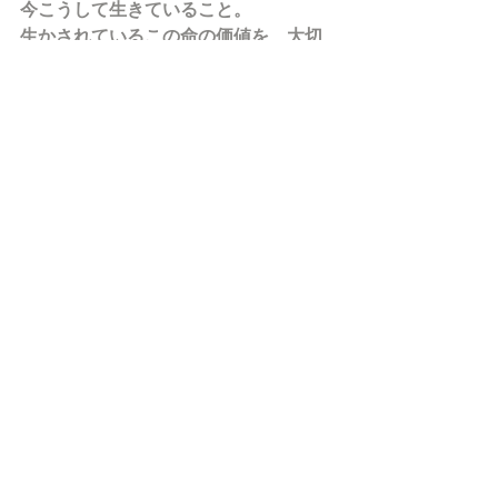
今こうして生きていること。
生かされているこの命の価値を、大切
にしていきたいと思っています。
現在は施術だけでなく、
その方の強みを活かしたサロンづくり
や方向性のサポートも行っています。
技術はあるのに、うまく活かしきれて
いない方へ。
あなたの強みを活かしながら、選ばれ
るサロンづくりをサポートさせていた
だきます。
学んで終わりではなく、
その方らしさや魅力を大切にしなが
ら、未来へ繋がる形を一緒に育ててい
くことを大切にしています。